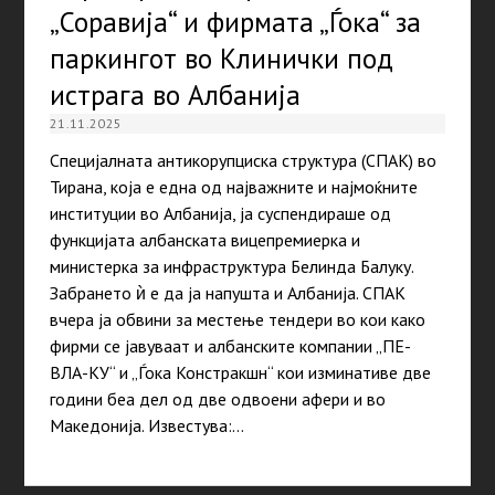
„Соравија“ и фирмата „Ѓока“ за
паркингот во Клинички под
истрага во Албанија
21.11.2025
Специјалната антикорупциска структура (СПАК) во
Тирана, која е една од најважните и најмоќните
институции во Албанија, ја суспендираше од
функцијата албанската вицепремиерка и
министерка за инфраструктура Белинда Балуку.
Забрането ѝ е да ја напушта и Албанија. СПАК
вчера ја обвини за местење тендери во кои како
фирми се јавуваат и албанските компании „ПЕ-
ВЛА-КУ“ и „Ѓока Констракшн“ кои изминативе две
години беа дел од две одвоени афери и во
Македонија. Известува:…