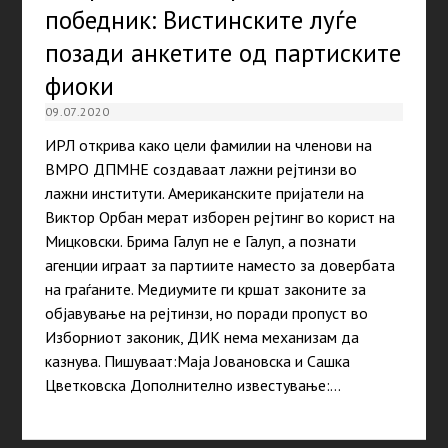
победник: Вистинските луѓе
позади анкетите од партиските
фиоки
09.07.2020
ИРЛ открива како цели фамилии на членови на
ВМРО ДПМНЕ создаваат лажни рејтинзи во
лажни институти. Американските пријатели на
Виктор Орбан мерат изборен рејтинг во корист на
Мицковски. Брима Галуп не е Галуп, а познати
агенции играат за партиите наместо за довербата
на граѓаните. Медиумите ги кршат законите за
објавување на рејтинзи, но поради пропуст во
Изборниот законик, ДИК нема механизам да
казнува. Пишуваат:Маја Јовановска и Сашка
Цветковска Дополнително известување:…