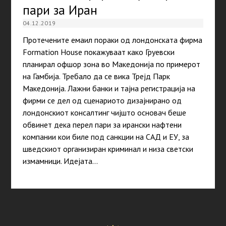
пари за Иран
04.12.2019
Протечените емаил пораки од лондонската фирма
Formation House покажуваат како Груевски
планирал офшор зона во Македонија по примерот
на Гамбија. Требало да се вика Трејд Парк
Македонија. Лажни банки и тајна регистрација на
фирми се дел од сценариото дизајнирано од
лондонскиот консалтинг чијшто основач беше
обвинет дека перел пари за ирански нафтени
компании кои биле под санкции на САД и ЕУ, за
шведскиот организиран криминал и низа светски
измамници. Идејата…