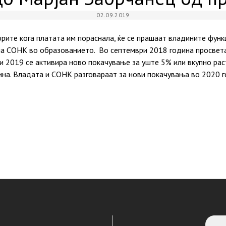
02.09.2019
рите кога платата им пораснала, ќе се прашаат владините функ
на СОНК во образованието. Во септември 2018 година просвет
и 2019 се активира ново покачување за уште 5% или вкупно рас
на. Владата и СОНК разговараат за нови покачувања во 2020 го