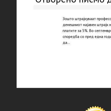
Зошто штрајкуваат професо
денешниот најавен штрајк 
платите за 5%. Во септемвр
споредба со пред една годи
да…