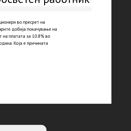
ционери во пресрет на
арите добија покачување на
т на платата за 10.8% во
дина. Која е причината