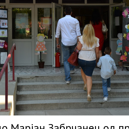
о Марјан Забрчанец од п