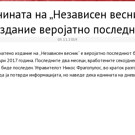
ината на „Независен весн
здание веројатно послед
05.11.2019
атено издание на „Независен весник“ е веројатно последниот б
ври 2017 година. Последните два месеци, вработените секојдн
 биде последен. Управителот Никос Фрагопулос, во краток разг
да ја потврди информацијата, но наведе дека иднината на днев