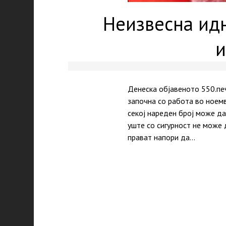
Неизвесна идн
и
Денеска објавеното 550.печ
започна со работа во ноем
секој нареден број може да
уште со сигурност не може 
прават напори да…