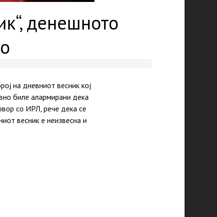
ик“, денешното
но
рој на дневниот весник кој
евно биле алармирани дека
овор со ИРЛ, рече дека се
ниот весник е неизвесна и