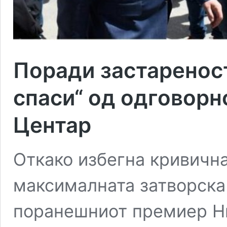
Поради застареност
спаси“ од одговорн
Центар
Откако избегна кривична
максималната затворска 
поранешниот премиер Ни