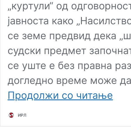
„куртули“ од одговорност
јавноста како „Насилств
се земе предвид дека „
судски предмет започнат
се уште е без правна раз
догледно време може да 
Поради
Продолжи со читање
застарен
Груевск
може
ИРЛ
да
„се
спаси“