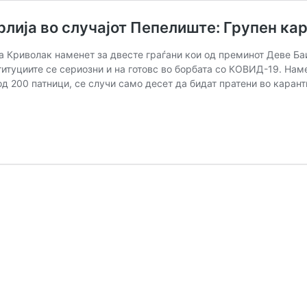
лија во случајот Пепелиште: Групен кар
а Криволак наменет за двесте граѓани кои од преминот Деве Ба
туциите се сериозни и на готовс во борбата со КОВИД-19. Намес
од 200 патници, се случи само десет да бидат пратени во карант