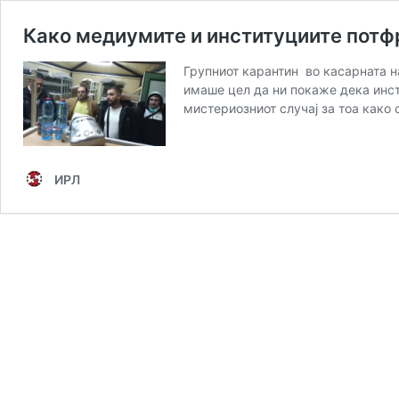
Како медиумите и институциите потфр
Групниот карантин во касарната н
имаше цел да ни покаже дека инсти
мистериозниот случај за тоа како 
ИРЛ