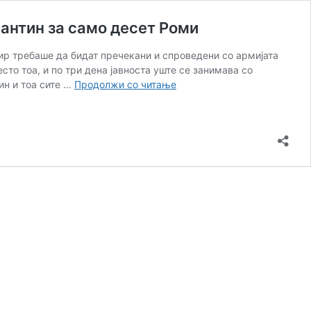
антин за само десет Роми
ир требаше да бидат пречекани и спроведени со армијата
то тоа, и по три дена јавноста уште се занимава со
Како
ин и тоа сите …
Продолжи со читање
медиумите
и
институциите
потфрлија
во
случајот
Пепелиште:
Групен
карантин
за
само
десет
Роми